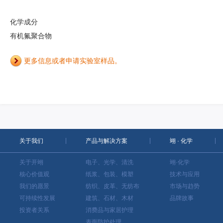
化学成分
有机氟聚合物
更多信息或者申请实验室样品。
关于我们
产品与解决方案
翊 · 化学
关于开翊
电子、光学、清洗
翊·化学
核心价值观
纸浆、包装、模塑
技术与应用
我们的愿景
纺织、皮革、无纺布
市场与趋势
可持续性发展
建筑、石材、木材
品牌故事
投资者关系
消费品与家居护理
表面防护处理